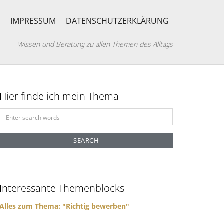
T
IMPRESSUM
DATENSCHUTZERKLÄRUNG
Wissen und Beratung zu allen Themen des Alltags
Hier finde ich mein Thema
S
e
a
r
c
h
f
Interessante Themenblocks
o
r
Alles zum Thema: "Richtig bewerben"
: