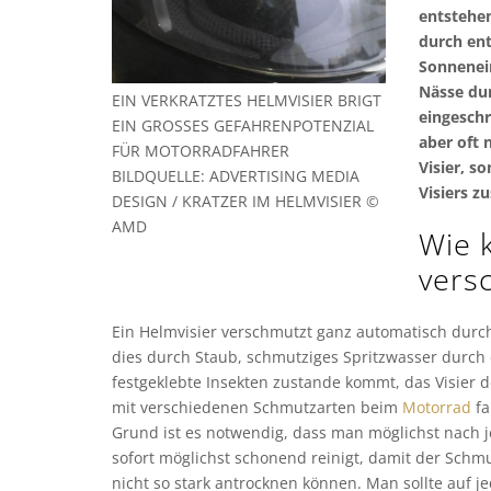
entstehen
durch en
Sonnenein
Nässe dur
EIN VERKRATZTES HELMVISIER BRIGT
eingeschr
EIN GROSSES GEFAHRENPOTENZIAL F
aber oft 
ÜR MOTORRADFAHRER
Visier, s
BILDQUELLE: ADVERTISING MEDIA
Visiers z
DESIGN / KRATZER IM HELMVISIER ©
AMD
Wie 
vers
Ein Helmvisier verschmutzt ganz automatisch durc
dies durch Staub, schmutziges Spritzwasser durc
festgeklebte Insekten zustande kommt, das Visier 
mit verschiedenen Schmutzarten beim
Motorrad
fa
Grund ist es notwendig, dass man möglichst nach 
sofort möglichst schonend reinigt, damit der Schm
nicht so stark antrocknen können. Man sollte auf je