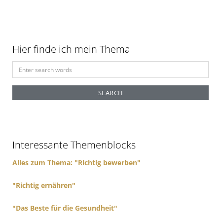
Hier finde ich mein Thema
S
e
a
r
c
h
f
Interessante Themenblocks
o
r
Alles zum Thema: "Richtig bewerben"
:
"Richtig ernähren"
"Das Beste für die Gesundheit"