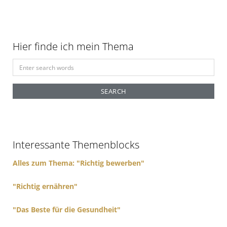
Hier finde ich mein Thema
S
e
a
r
c
h
f
Interessante Themenblocks
o
r
Alles zum Thema: "Richtig bewerben"
:
"Richtig ernähren"
"Das Beste für die Gesundheit"