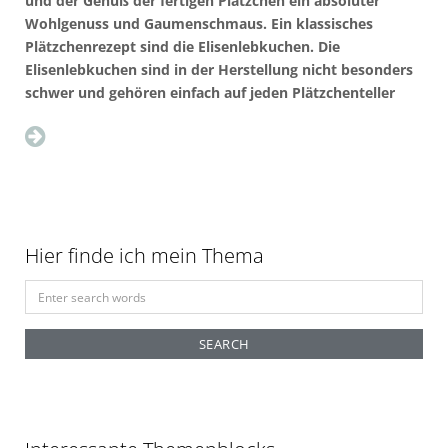
und der Genuß der fertigen Plätzchen ein absoluter
Wohlgenuss und Gaumenschmaus. Ein klassisches
Plätzchenrezept sind die Elisenlebkuchen. Die
Elisenlebkuchen sind in der Herstellung nicht besonders
schwer und gehören einfach auf jeden Plätzchenteller
Hier finde ich mein Thema
S
e
a
r
c
h
f