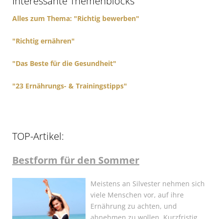
Interessante Themenblocks
o
r
Alles zum Thema: "Richtig bewerben"
:
"Richtig ernähren"
"Das Beste für die Gesundheit"
"23 Ernährungs- & Trainingstipps"
TOP-Artikel:
Bestform für den Sommer
Meistens an Silvester nehmen sich
viele Menschen vor, auf ihre
Ernährung zu achten, und
abnehmen zu wollen. Kurzfristig