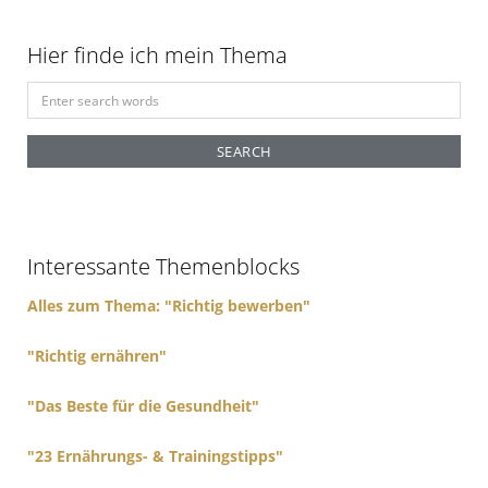
Hier finde ich mein Thema
S
e
a
r
c
h
f
Interessante Themenblocks
o
r
Alles zum Thema: "Richtig bewerben"
:
"Richtig ernähren"
"Das Beste für die Gesundheit"
"23 Ernährungs- & Trainingstipps"