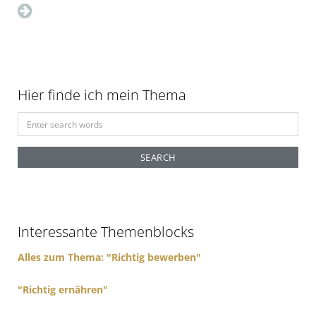
Hier finde ich mein Thema
S
e
a
r
c
h
f
Interessante Themenblocks
o
r
Alles zum Thema: "Richtig bewerben"
:
"Richtig ernähren"