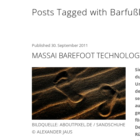
Posts Tagged with Barfuß
Published
30. September 2011
MASSAI BAREFOOT TECHNOLOGY
Si
du
Un
de
se
au
ge
fö
BILDQUELLE: ABOUTPIXEL.DE / SANDSCHUHE
De
© ALEXANDER JAUS
Rü