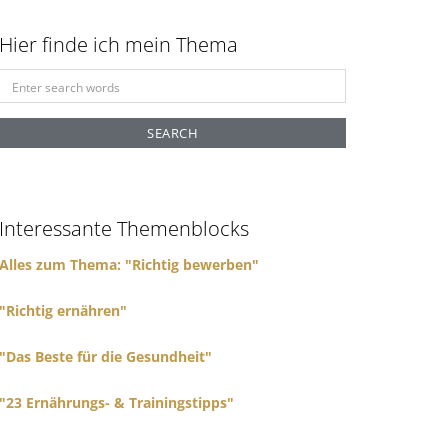
Hier finde ich mein Thema
S
e
a
r
c
h
f
Interessante Themenblocks
o
r
Alles zum Thema: "Richtig bewerben"
:
"Richtig ernähren"
"Das Beste für die Gesundheit"
"23 Ernährungs- & Trainingstipps"