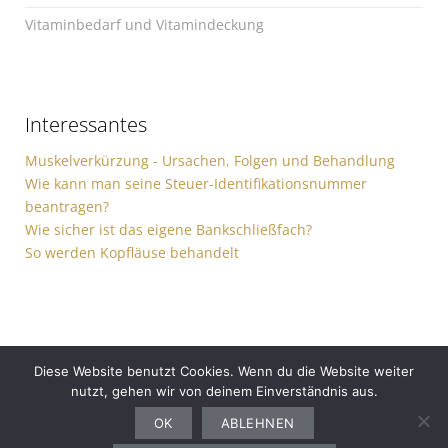
Vitaminbedarf und Vitamindeckung
Interessantes
Muskelverkürzung - Ursachen, Folgen und Behandlung
Wie kann man seine Steuer-Identifikationsnummer
beantragen?
Wie sicher ist das eigene Bankschließfach?
So werden Kopfläuse behandelt
Diese Website benutzt Cookies. Wenn du die Website weiter
nutzt, gehen wir von deinem Einverständnis aus.
Gesundheit
Sport
Finanzen
Ernährung
Auto
Computer
Haushalt
OK
ABLEHNEN
Bewerbung
Garten
Freizeit