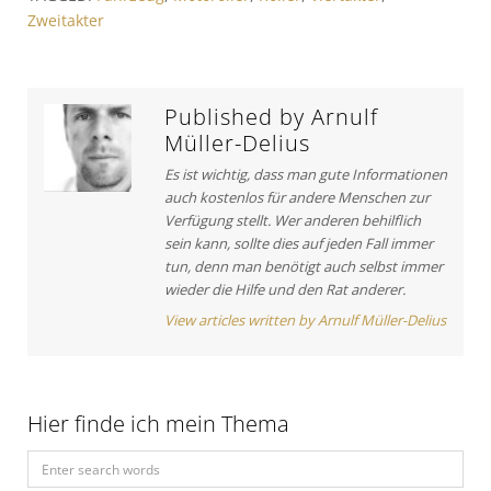
r
o
r
Zweitakter
a
u
t
s
i
g
A
c
s
r
l
Published by
Arnulf
t
e
n
Müller-Delius
i
:
a
Es ist wichtig, dass man gute Informationen
c
auch kostenlos für andere Menschen zur
v
l
Verfügung stellt. Wer anderen behilflich
e
i
sein kann, sollte dies auf jeden Fall immer
:
tun, denn man benötigt auch selbst immer
g
wieder die Hilfe und den Rat anderer.
a
View articles written by Arnulf Müller-Delius
t
i
o
Hier finde ich mein Thema
n
S
e