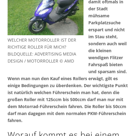
damit oftmals in
der Stadt
mühsame
Parkplatzsuche
erspart und nicht
im Stau steht,
WELCHER MOTORROLLER IST DER
sondern auch weil
RICHTIGE ROLLER FÜR MICH?
die kleinen
BILDQUELLE: ADVERTISING MEDIA
wendigen Flitzer
DESIGN / MOTORROLLER © AMD
Fahrspaß bieten
und sparsam sind.
Wenn man nun den Kauf eines Rollers erwägt, gilt es
einige Bedingungen zu überdenken. Der wichtigste Punkt
ist natürlich welchen Führerschein man hat, denn die
großen Roller mit 125ccm bis 500ccm darf man nur mit
dem Motorrad-Führerschein fahren. Die Roller bis 50ccm
darf man dagegen mit dem normalen PKW-Führerschein
fahren.
Worauf kommt es bei einem