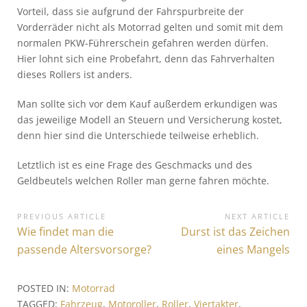
Vorteil, dass sie aufgrund der Fahrspurbreite der
Vorderräder nicht als Motorrad gelten und somit mit dem
normalen PKW-Führerschein gefahren werden dürfen.
Hier lohnt sich eine Probefahrt, denn das Fahrverhalten
dieses Rollers ist anders.
Man sollte sich vor dem Kauf außerdem erkundigen was
das jeweilige Modell an Steuern und Versicherung kostet,
denn hier sind die Unterschiede teilweise erheblich.
Letztlich ist es eine Frage des Geschmacks und des
Geldbeutels welchen Roller man gerne fahren möchte.
B
PREVIOUS ARTICLE
NEXT ARTICLE
P
Wie findet man die
N
Durst ist das Zeichen
e
r
e
passende Altersvorsorge?
eines Mangels
i
e
x
v
t
t
POSTED IN:
Motorrad
i
A
TAGGED:
Fahrzeug
,
Motoroller
,
Roller
,
Viertakter
,