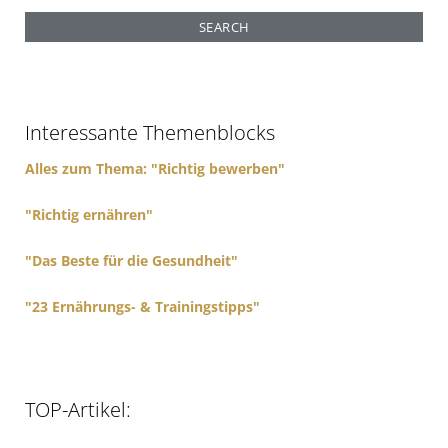
a
r
c
h
f
Interessante Themenblocks
o
r
Alles zum Thema: "Richtig bewerben"
:
"Richtig ernähren"
"Das Beste für die Gesundheit"
"23 Ernährungs- & Trainingstipps"
TOP-Artikel: