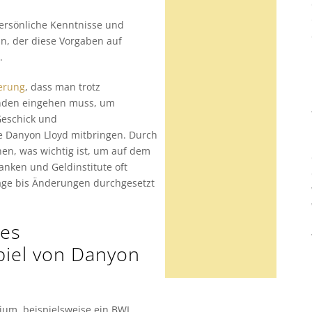
ersönliche Kenntnisse und
nn, der diese Vorgaben auf
.
ierung
, dass man trotz
nden eingehen muss, um
 Geschick und
e Danyon Lloyd mitbringen. Durch
n, was wichtig ist, um auf dem
Banken und Geldinstitute oft
räge bis Änderungen durchgesetzt
es
iel von Danyon
dium, beispielsweise ein BWL