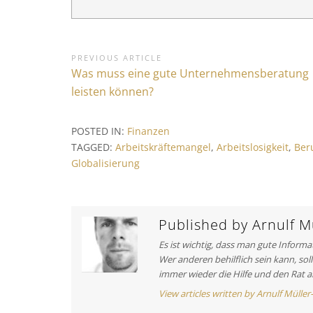
B
PREVIOUS ARTICLE
P
Was muss eine gute Unternehmensberatung
e
r
leisten können?
i
e
v
t
POSTED IN:
Finanzen
i
r
TAGGED:
Arbeitskräftemangel
,
Arbeitslosigkeit
,
Ber
o
Globalisierung
a
u
s
g
A
s
r
Published by
Arnulf Mü
t
n
Es ist wichtig, dass man gute Inform
i
a
Wer anderen behilflich sein kann, sol
c
immer wieder die Hilfe und den Rat a
v
l
View articles written by Arnulf Müller
e
i