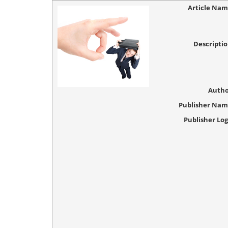
Article Na
Descripti
Autho
Publisher Na
Publisher Lo