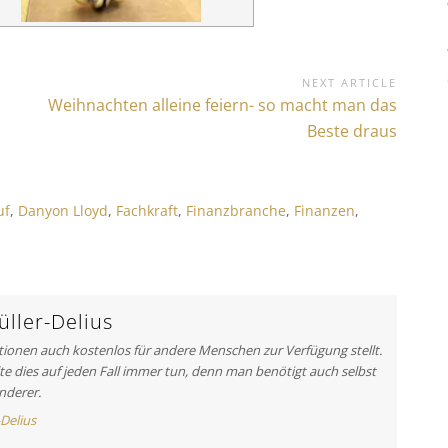
NEXT ARTICLE
N
Weihnachten alleine feiern- so macht man das
e
Beste draus
x
t
A
uf
,
Danyon Lloyd
,
Fachkraft
,
Finanzbranche
,
Finanzen
,
r
t
i
c
l
ller-Delius
e
ationen auch kostenlos für andere Menschen zur Verfügung stellt.
:
lte dies auf jeden Fall immer tun, denn man benötigt auch selbst
nderer.
-Delius