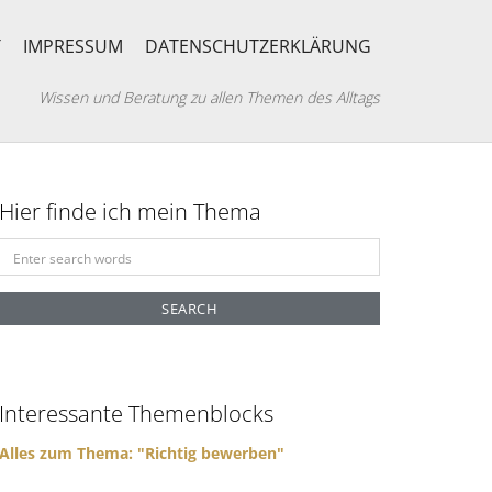
T
IMPRESSUM
DATENSCHUTZERKLÄRUNG
Wissen und Beratung zu allen Themen des Alltags
Hier finde ich mein Thema
S
e
a
r
c
h
f
Interessante Themenblocks
o
r
Alles zum Thema: "Richtig bewerben"
: