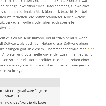
sich erst durch den Gebrauch und Einsatz der Software
ine richtige Investition eines Unternehmens, für welches
ng und den optimalen Marktüberblick braucht. Hierbei
en weiterhelfen, die Softwareanbieter selbst, welche
ukt verkaufen wollen, oder aber auch spezielle
siert haben.
llt es sich als sehr sinnvoll und nützlich heraus, wenn
2B-Software, als auch den Nutzer dieser Software einen
twarelösungen gibt. In diesem Zusammenhang wird man
hier
orm Anbieter und potenzielle Anwender zusammengebracht
von so einer Plattform profitieren, denn in zeiten einer
idualisierung der Software, ist es immer schwieriger den
mmen zu bringen.
me
Die richtige Software für jeden
Anwender
on
Welche Software ist die beste