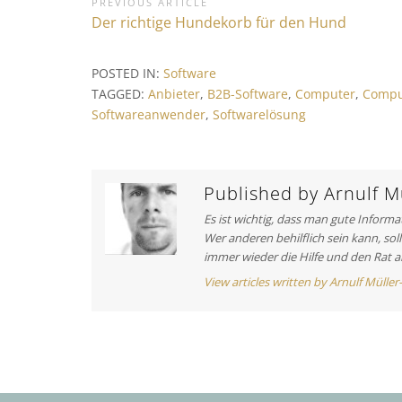
B
PREVIOUS ARTICLE
P
Der richtige Hundekorb für den Hund
e
r
i
e
POSTED IN:
Software
v
t
TAGGED:
Anbieter
,
B2B-Software
,
Computer
,
Compu
i
Softwareanwender
,
Softwarelösung
r
o
a
u
s
g
A
Published by
Arnulf Mü
s
r
Es ist wichtig, dass man gute Inform
t
n
Wer anderen behilflich sein kann, sol
i
immer wieder die Hilfe und den Rat a
a
c
View articles written by Arnulf Müller
v
l
e
i
:
g
a