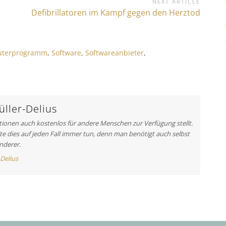
NEXT ARTICLE
N
Defibrillatoren im Kampf gegen den Herztod
e
x
t
terprogramm
,
Software
,
Softwareanbieter
,
A
r
t
i
c
ller-Delius
l
ationen auch kostenlos für andere Menschen zur Verfügung stellt.
e
lte dies auf jeden Fall immer tun, denn man benötigt auch selbst
:
nderer.
-Delius