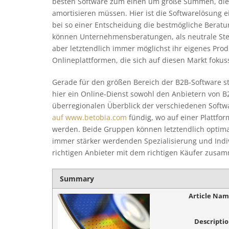
besten Software zum einen um große Summen, die 
amortisieren müssen. Hier ist die Softwarelösung e
bei so einer Entscheidung die bestmögliche Beratu
können Unternehmensberatungen, als neutrale Stell
aber letztendlich immer möglichst ihr eigenes Prod
Onlineplattformen, die sich auf diesen Markt fokus
Gerade für den größen Bereich der B2B-Software ste
hier ein Online-Dienst sowohl den Anbietern von B
überregionalen Überblick der verschiedenen Sof
auf www.betobia.com
fündig, wo auf einer Plattf
werden. Beide Gruppen können letztendlich optimal 
immer stärker werdenden Spezialisierung und Indiv
richtigen Anbieter mit dem richtigen Käufer zusa
Summary
Article Na
Descripti