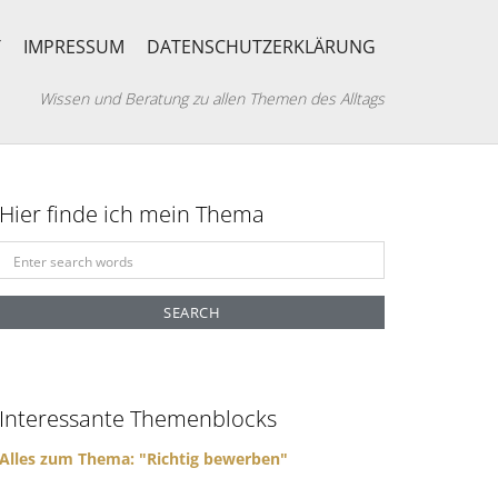
T
IMPRESSUM
DATENSCHUTZERKLÄRUNG
Wissen und Beratung zu allen Themen des Alltags
Hier finde ich mein Thema
S
e
a
r
c
h
f
Interessante Themenblocks
o
r
Alles zum Thema: "Richtig bewerben"
: