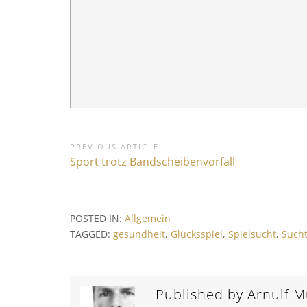
B
PREVIOUS ARTICLE
P
Sport trotz Bandscheibenvorfall
e
r
i
e
v
t
POSTED IN:
Allgemein
i
r
TAGGED:
gesundheit
,
Glücksspiel
,
Spielsucht
,
Sucht
o
a
u
s
g
A
Published by
Arnulf Mü
s
r