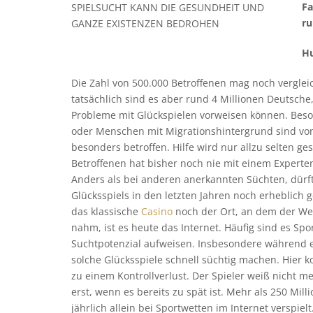
Fa
SPIELSUCHT KANN DIE GESUNDHEIT UND
ru
GANZE EXISTENZEN BEDROHEN
Hu
Die Zahl von 500.000 Betroffenen mag noch vergle
tatsächlich sind es aber rund 4 Millionen Deutsche
Probleme mit Glückspielen vorweisen können. Beso
oder Menschen mit Migrationshintergrund sind von
besonders betroffen. Hilfe wird nur allzu selten gesu
Betroffenen hat bisher noch nie mit einem Expert
Anders als bei anderen anerkannten Süchten, dürft
Glücksspiels in den letzten Jahren noch erheblich 
das klassische
Casino
noch der Ort, an dem der Weg
nahm, ist es heute das Internet. Häufig sind es Sp
Suchtpotenzial aufweisen. Insbesondere während e
solche Glücksspiele schnell süchtig machen. Hier 
zu einem Kontrollverlust. Der Spieler weiß nicht me
erst, wenn es bereits zu spät ist. Mehr als 250 Mi
jährlich allein bei Sportwetten im Internet verspiel