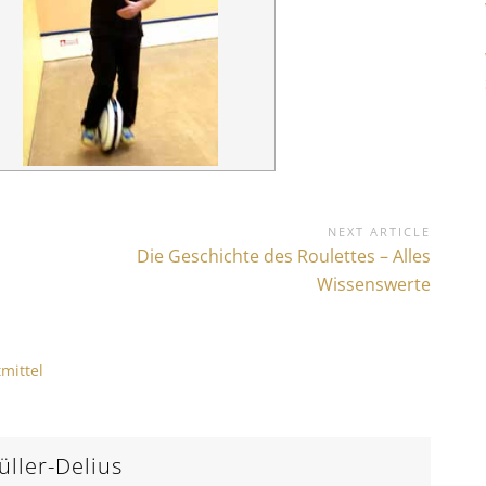
NEXT ARTICLE
N
Die Geschichte des Roulettes – Alles
e
Wissenswerte
x
t
A
mittel
r
t
i
c
ller-Delius
l