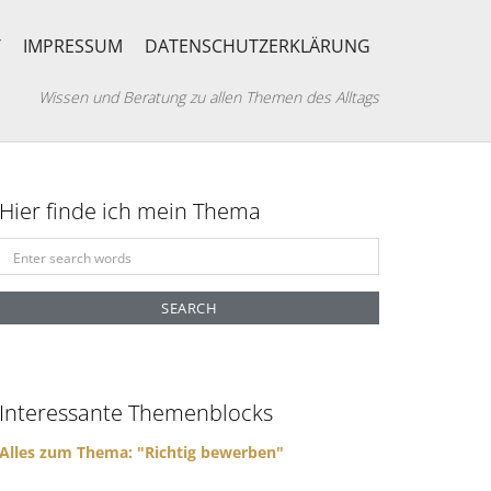
T
IMPRESSUM
DATENSCHUTZERKLÄRUNG
Wissen und Beratung zu allen Themen des Alltags
Hier finde ich mein Thema
S
e
a
r
c
h
f
Interessante Themenblocks
o
r
Alles zum Thema: "Richtig bewerben"
: