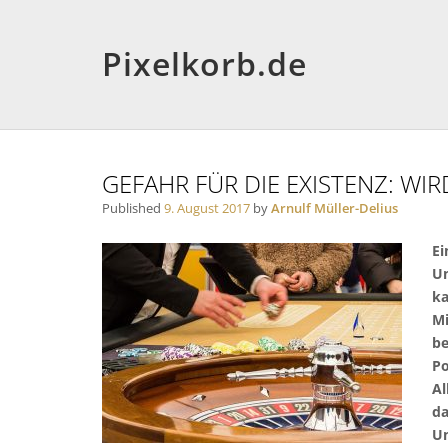
Pixelkorb.de
GEFAHR FÜR DIE EXISTENZ: WI
Published
9. August 2017
by
Arnulf Müller-Delius
Ei
Un
ka
Mi
be
Po
Al
da
Un