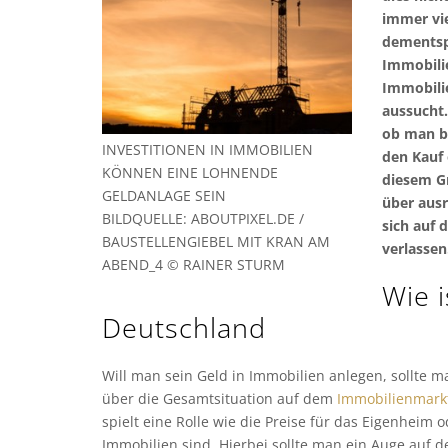
immer vie
dementspr
Immobilie
Immobilie
aussucht.
ob man be
INVESTITIONEN IN IMMOBILIEN
den Kauf 
KÖNNEN EINE LOHNENDE
diesem Gr
GELDANLAGE SEIN
über ausr
BILDQUELLE: ABOUTPIXEL.DE /
sich auf
BAUSTELLENGIEBEL MIT KRAN AM
verlassen
ABEND_4 © RAINER STURM
Wie i
Deutschland
Will man sein Geld in Immobilien anlegen, sollte m
über die Gesamtsituation auf dem
Immobilienmark
spielt eine Rolle wie die Preise für das Eigenheim 
Immobilien sind. Hierbei sollte man ein Auge auf 