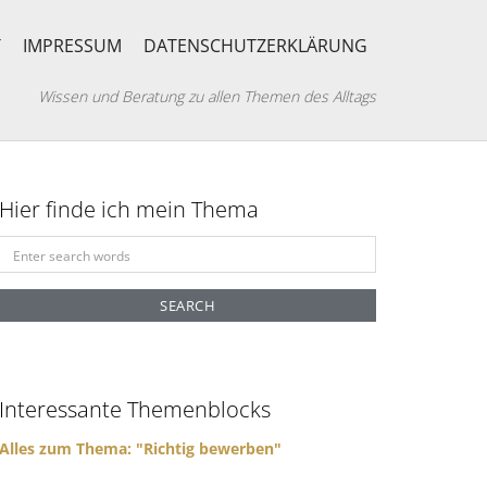
T
IMPRESSUM
DATENSCHUTZERKLÄRUNG
Wissen und Beratung zu allen Themen des Alltags
Hier finde ich mein Thema
S
e
a
r
c
h
f
Interessante Themenblocks
o
r
Alles zum Thema: "Richtig bewerben"
: