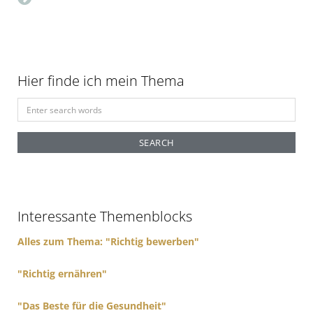
Hier finde ich mein Thema
S
e
a
r
c
h
f
Interessante Themenblocks
o
r
Alles zum Thema: "Richtig bewerben"
:
"Richtig ernähren"
"Das Beste für die Gesundheit"