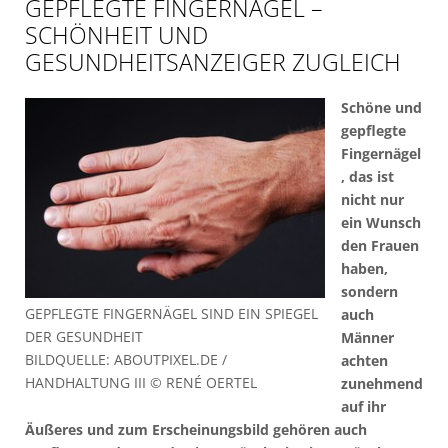
GEPFLEGTE FINGERNÄGEL –
SCHÖNHEIT UND
GESUNDHEITSANZEIGER ZUGLEICH
Schöne und
gepflegte
Fingernägel
, das ist
nicht nur
ein Wunsch
den Frauen
haben,
sondern
GEPFLEGTE FINGERNÄGEL SIND EIN SPIEGEL
auch
DER GESUNDHEIT
Männer
BILDQUELLE: ABOUTPIXEL.DE /
achten
HANDHALTUNG III © RENÉ OERTEL
zunehmend
auf ihr
Äußeres und zum Erscheinungsbild gehören auch