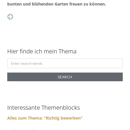
bunten und blühenden Garten freuen zu können.
Hier finde ich mein Thema
S
e
a
r
c
h
f
Interessante Themenblocks
o
r
Alles zum Thema: "Richtig bewerben"
: