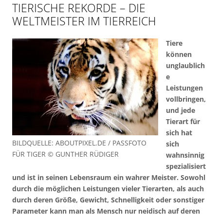
TIERISCHE REKORDE – DIE
WELTMEISTER IM TIERREICH
Tiere
können
unglaublich
e
Leistungen
vollbringen,
und jede
Tierart für
sich hat
BILDQUELLE: ABOUTPIXEL.DE / PASSFOTO
sich
FÜR TIGER © GUNTHER RÜDIGER
wahnsinnig
spezialisiert
und ist in seinen Lebensraum ein wahrer Meister. Sowohl
durch die möglichen Leistungen vieler Tierarten, als auch
durch deren Größe, Gewicht, Schnelligkeit oder sonstiger
Parameter kann man als Mensch nur neidisch auf deren