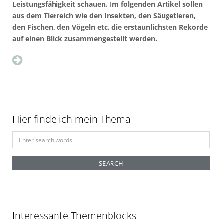
Leistungsfähigkeit schauen. Im folgenden Artikel sollen
aus dem Tierreich wie den Insekten, den Säugetieren,
den Fischen, den Vögeln etc. die erstaunlichsten Rekorde
auf einen Blick zusammengestellt werden.
Hier finde ich mein Thema
S
e
a
r
c
h
f
Interessante Themenblocks
o