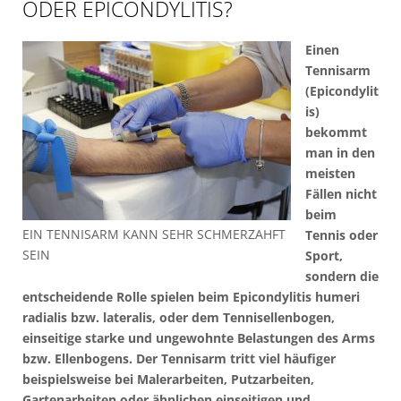
ODER EPICONDYLITIS?
Einen
Tennisarm
(Epicondylit
is)
bekommt
man in den
meisten
Fällen nicht
beim
EIN TENNISARM KANN SEHR SCHMERZAHFT
Tennis oder
SEIN
Sport,
sondern die
entscheidende Rolle spielen beim Epicondylitis humeri
radialis bzw. lateralis, oder dem Tennisellenbogen,
einseitige starke und ungewohnte Belastungen des Arms
bzw. Ellenbogens. Der Tennisarm tritt viel häufiger
beispielsweise bei Malerarbeiten, Putzarbeiten,
Gartenarbeiten oder ähnlichen einseitigen und