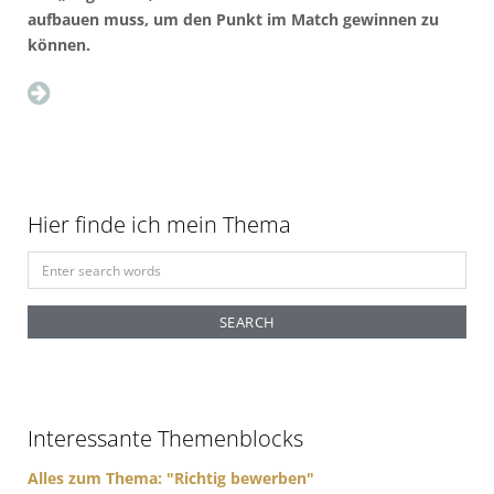
aufbauen muss, um den Punkt im Match gewinnen zu
können.
Hier finde ich mein Thema
S
e
a
r
c
h
f
Interessante Themenblocks
o
r
Alles zum Thema: "Richtig bewerben"
: