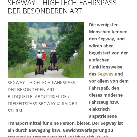
SEGWAY – HIGHTECH-FAHRSPASS D
ER BESONDEREN ART
Die wenigsten
Menschen kennen
den Segway, und
wären aber
begeistert von der
einfachen
Funktionsweise
des
Segway
und
vor allem von dem
SEGWAY – HIGHTECH-FAHRSPASS D
Fahrspaß, den
ER BESONDEREN ART
dieses moderne
BILDQUELLE: ABOUTPIXEL.DE /
Fahrzeug bzw.
FREIZEITSPASS SEGWAY © RAINER
elektrisch
STURM
angetriebene
Transportmittel für eine Person, bietet. Der Segway ist
ein durch Bewegung bzw. Gewichtsverlagerung zu