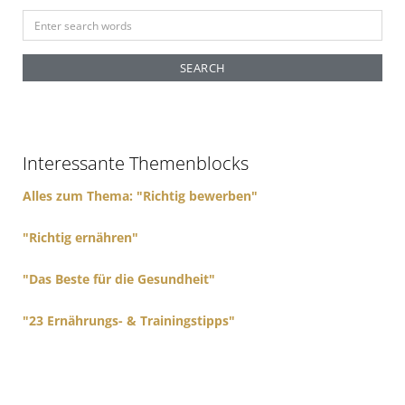
S
e
a
r
c
h
f
Interessante Themenblocks
o
r
Alles zum Thema: "Richtig bewerben"
:
"Richtig ernähren"
"Das Beste für die Gesundheit"
"23 Ernährungs- & Trainingstipps"