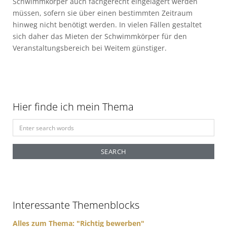
Schwimmkörper auch fachgerecht eingelagert werden
müssen, sofern sie über einen bestimmten Zeitraum
hinweg nicht benötigt werden. In vielen Fällen gestaltet
sich daher das Mieten der Schwimmkörper für den
Veranstaltungsbereich bei Weitem günstiger.
Hier finde ich mein Thema
S
e
a
r
c
h
f
Interessante Themenblocks
o
r
Alles zum Thema: "Richtig bewerben"