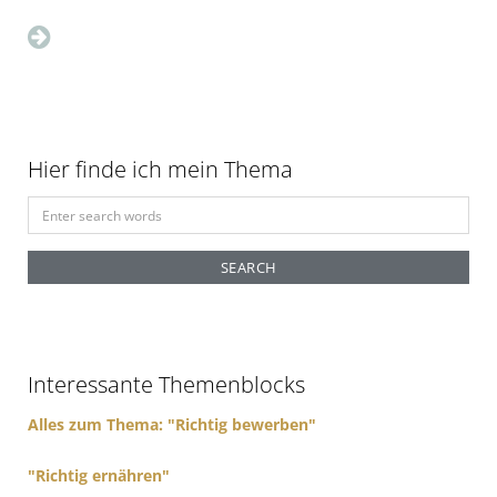
Hier finde ich mein Thema
S
e
a
r
c
h
f
Interessante Themenblocks
o
r
Alles zum Thema: "Richtig bewerben"
:
"Richtig ernähren"