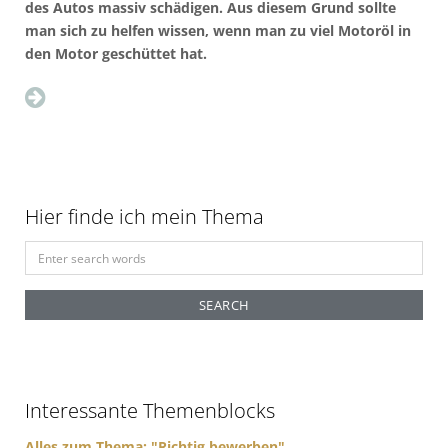
des Autos massiv schädigen. Aus diesem Grund sollte
man sich zu helfen wissen, wenn man zu viel Motoröl in
den Motor geschüttet hat.
Hier finde ich mein Thema
S
e
a
r
c
h
f
Interessante Themenblocks
o
r
Alles zum Thema: "Richtig bewerben"