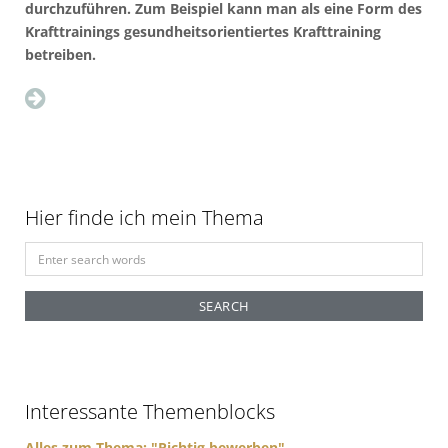
durchzuführen. Zum Beispiel kann man als eine Form des
Krafttrainings gesundheitsorientiertes Krafttraining
betreiben.
Hier finde ich mein Thema
S
e
a
r
c
h
f
Interessante Themenblocks
o
r
Alles zum Thema: "Richtig bewerben"