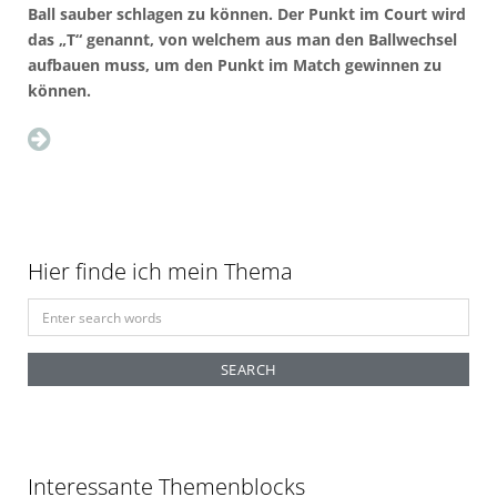
Ball sauber schlagen zu können. Der Punkt im Court wird
das „T“ genannt, von welchem aus man den Ballwechsel
aufbauen muss, um den Punkt im Match gewinnen zu
können.
Hier finde ich mein Thema
S
e
a
r
c
h
f
Interessante Themenblocks
o