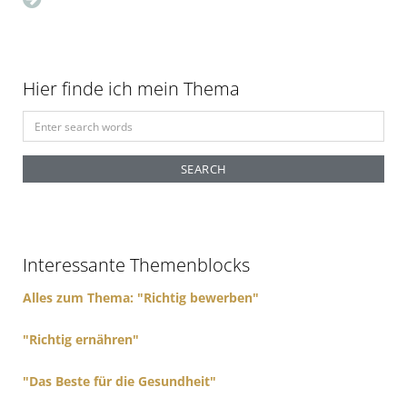
Hier finde ich mein Thema
S
e
a
r
c
h
f
Interessante Themenblocks
o
r
Alles zum Thema: "Richtig bewerben"
:
"Richtig ernähren"
"Das Beste für die Gesundheit"