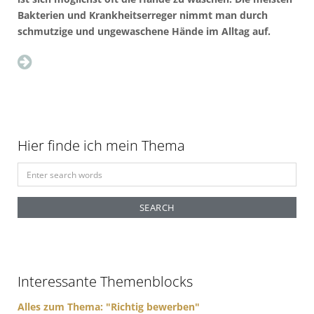
Bakterien und Krankheitserreger nimmt man durch
schmutzige und ungewaschene Hände im Alltag auf.
Hier finde ich mein Thema
S
e
a
r
c
h
f
Interessante Themenblocks
o
r
Alles zum Thema: "Richtig bewerben"