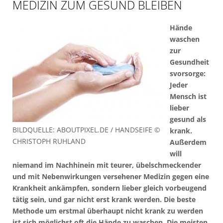
MEDIZIN ZUM GESUND BLEIBEN
Hände
waschen
zur
Gesundheit
svorsorge:
Jeder
Mensch ist
lieber
gesund als
BILDQUELLE: ABOUTPIXEL.DE / HANDSEIFE ©
krank.
CHRISTOPH RUHLAND
Außerdem
will
niemand im Nachhinein mit teurer, übelschmeckender
und mit Nebenwirkungen versehener Medizin gegen eine
Krankheit ankämpfen, sondern lieber gleich vorbeugend
tätig sein, und gar nicht erst krank werden. Die beste
Methode um erstmal überhaupt nicht krank zu werden
ist sich möglichst oft die Hände zu waschen. Die meisten