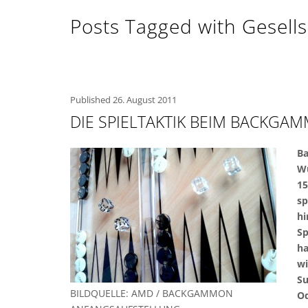
Posts Tagged with Gesells
Published
26. August 2011
DIE SPIELTAKTIK BEIM BACKGA
Ba
Wü
15
sp
hi
Sp
ha
wi
Su
BILDQUELLE: AMD / BACKGAMMON
Od