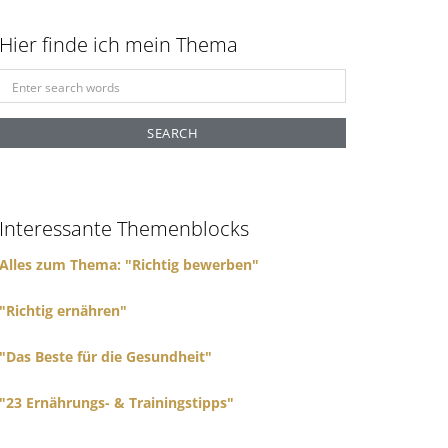
Hier finde ich mein Thema
S
e
a
r
c
h
f
Interessante Themenblocks
o
r
Alles zum Thema: "Richtig bewerben"
:
"Richtig ernähren"
"Das Beste für die Gesundheit"
"23 Ernährungs- & Trainingstipps"