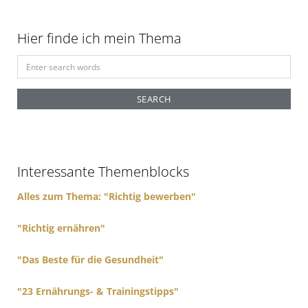
Hier finde ich mein Thema
S
e
a
r
c
h
f
Interessante Themenblocks
o
r
Alles zum Thema: "Richtig bewerben"
:
"Richtig ernähren"
"Das Beste für die Gesundheit"
"23 Ernährungs- & Trainingstipps"