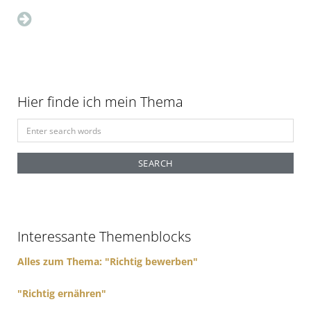
Hier finde ich mein Thema
S
e
a
r
c
h
f
Interessante Themenblocks
o
r
Alles zum Thema: "Richtig bewerben"
:
"Richtig ernähren"