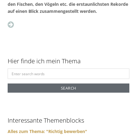
den Fischen, den Vögeln etc. die erstaunlichsten Rekorde
auf einen Blick zusammengestellt werden.
Hier finde ich mein Thema
S
e
a
r
c
h
f
Interessante Themenblocks
o
r
Alles zum Thema: "Richtig bewerben"
: