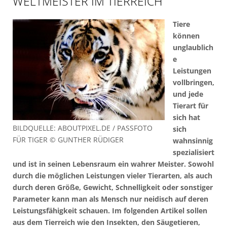
WELTMEISTER IM TIERREICH
Tiere
können
unglaublich
e
Leistungen
vollbringen,
und jede
Tierart für
sich hat
BILDQUELLE: ABOUTPIXEL.DE / PASSFOTO
sich
FÜR TIGER © GUNTHER RÜDIGER
wahnsinnig
spezialisiert
und ist in seinen Lebensraum ein wahrer Meister. Sowohl
durch die möglichen Leistungen vieler Tierarten, als auch
durch deren Größe, Gewicht, Schnelligkeit oder sonstiger
Parameter kann man als Mensch nur neidisch auf deren
Leistungsfähigkeit schauen. Im folgenden Artikel sollen
aus dem Tierreich wie den Insekten, den Säugetieren,