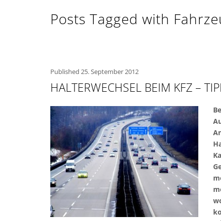
Posts Tagged with Fahrze
Published
25. September 2012
HALTERWECHSEL BEIM KFZ – TI
Be
Au
An
Ha
Ka
Ge
mö
mö
wo
ko