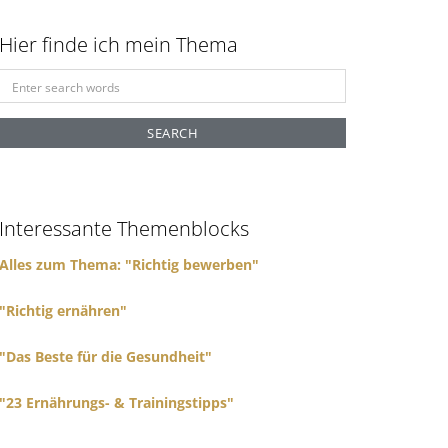
Hier finde ich mein Thema
S
e
a
r
c
h
f
Interessante Themenblocks
o
r
Alles zum Thema: "Richtig bewerben"
:
"Richtig ernähren"
"Das Beste für die Gesundheit"
"23 Ernährungs- & Trainingstipps"