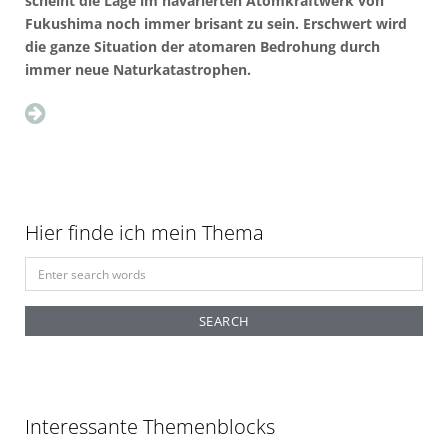
scheint die Lage im havarierten Atomkraftwerk von
Fukushima noch immer brisant zu sein. Erschwert wird
die ganze Situation der atomaren Bedrohung durch
immer neue Naturkatastrophen.
Hier finde ich mein Thema
S
e
a
r
c
h
f
Interessante Themenblocks
o