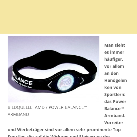
Man sieht
es immer
häufiger,
vor allem
an den
Handgelen
ken von
Sportlern:
das Power
BILDQUELLE: AMD / POWER BALANCE™
Balance™
ARMBAND
Armband.
Vorreiter
und Werbeträger sind vor allem sehr prominente Top-
Sportler, die auf die Wirkung und Steigerung der