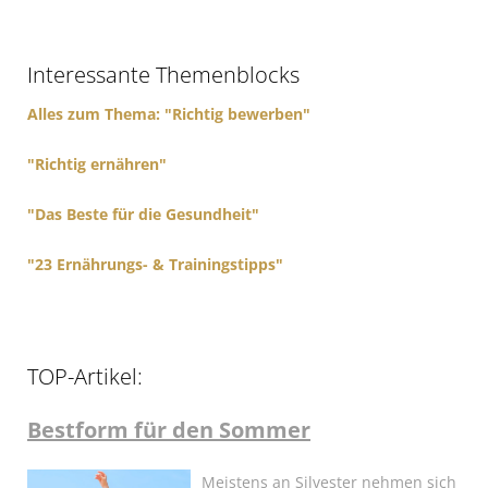
c
h
f
Interessante Themenblocks
o
r
Alles zum Thema: "Richtig bewerben"
:
"Richtig ernähren"
"Das Beste für die Gesundheit"
"23 Ernährungs- & Trainingstipps"
TOP-Artikel:
Bestform für den Sommer
Meistens an Silvester nehmen sich