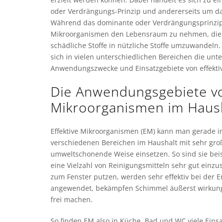
oder Verdrängungs-Prinzip und andererseits um da
Während das dominante oder Verdrängungsprinzip 
Mikroorganismen den Lebensraum zu nehmen, dien
schädliche Stoffe in nützliche Stoffe umzuwandeln
sich in vielen unterschiedlichen Bereichen die unt
Anwendungszwecke und Einsatzgebiete von effekti
Die Anwendungsgebiete vo
Mikroorganismen im Haus
Effektive Mikroorganismen (EM) kann man gerade im
verschiedenen Bereichen im Haushalt mit sehr gro
umweltschonende Weise einsetzen. So sind sie beisp
eine Vielzahl von Reinigungsmitteln sehr gut einzu
zum Fenster putzen, werden sehr effektiv bei der E
angewendet, bekämpfen Schimmel äußerst wirkungs
frei machen.
So finden EM also in Küche, Bad und WC viele Eins