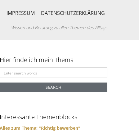
T
IMPRESSUM
DATENSCHUTZERKLÄRUNG
Wissen und Beratung zu allen Themen des Alltags
Hier finde ich mein Thema
S
e
a
r
c
h
f
Interessante Themenblocks
o
r
Alles zum Thema: "Richtig bewerben"
: