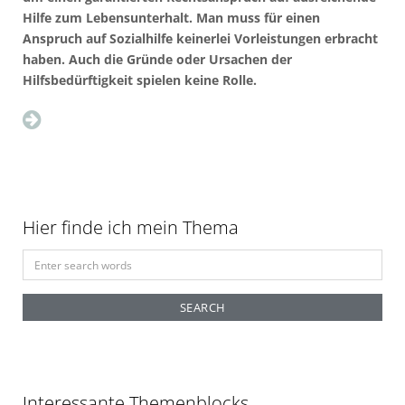
Hilfe zum Lebensunterhalt. Man muss für einen
Anspruch auf Sozialhilfe keinerlei Vorleistungen erbracht
haben. Auch die Gründe oder Ursachen der
Hilfsbedürftigkeit spielen keine Rolle.
Hier finde ich mein Thema
S
e
a
r
c
h
f
Interessante Themenblocks