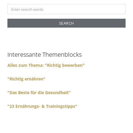
S
e
a
r
c
h
f
Interessante Themenblocks
o
r
Alles zum Thema: "Richtig bewerben"
:
"Richtig ernähren"
"Das Beste für die Gesundheit"
"23 Ernährungs- & Trainingstipps"