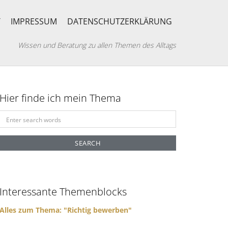
T
IMPRESSUM
DATENSCHUTZERKLÄRUNG
Wissen und Beratung zu allen Themen des Alltags
Hier finde ich mein Thema
S
e
a
r
c
h
f
Interessante Themenblocks
o
r
Alles zum Thema: "Richtig bewerben"
: