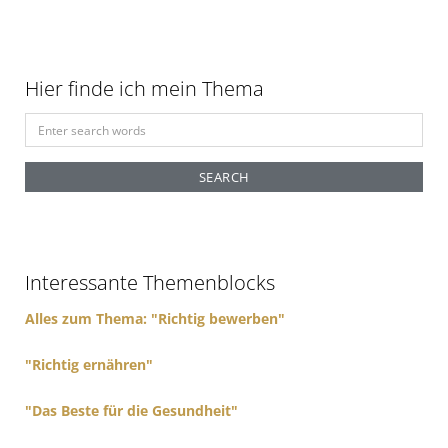
Hier finde ich mein Thema
S
e
a
r
c
h
f
Interessante Themenblocks
o
r
Alles zum Thema: "Richtig bewerben"
:
"Richtig ernähren"
"Das Beste für die Gesundheit"