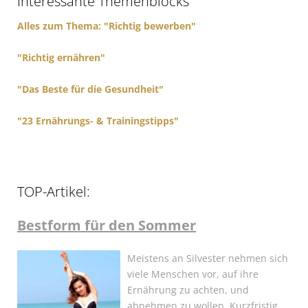
Interessante Themenblocks
o
r
Alles zum Thema: "Richtig bewerben"
:
"Richtig ernähren"
"Das Beste für die Gesundheit"
"23 Ernährungs- & Trainingstipps"
TOP-Artikel:
Bestform für den Sommer
Meistens an Silvester nehmen sich
viele Menschen vor, auf ihre
Ernährung zu achten, und
abnehmen zu wollen. Kurzfristig