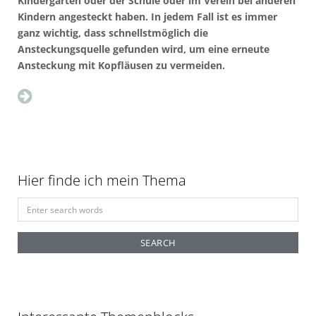
Kindergarten oder der Schule oder im Verein bei anderen
Kindern angesteckt haben. In jedem Fall ist es immer
ganz wichtig, dass schnellstmöglich die
Ansteckungsquelle gefunden wird, um eine erneute
Ansteckung mit Kopfläusen zu vermeiden.
Hier finde ich mein Thema
S
e
a
r
c
h
f