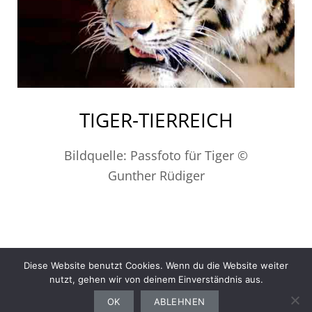
TIGER-TIERREICH
Bildquelle: Passfoto für Tiger ©
Gunther Rüdiger
Diese Website benutzt Cookies. Wenn du die Website weiter
nutzt, gehen wir von deinem Einverständnis aus.
Gesundheit
Sport
Finanzen
Ernährung
Auto
Computer
Haushalt
OK
ABLEHNEN