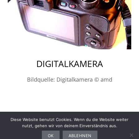
DIGITALKAMERA
Bildquelle: Digitalkamera © amd
Diese Website benutzt Cookies. Wenn du die Website weiter
nutzt, gehen wir von deinem Einverständnis aus.
Gesundheit
Sport
Finanzen
Ernährung
Auto
Computer
Haushalt
OK
ABLEHNEN