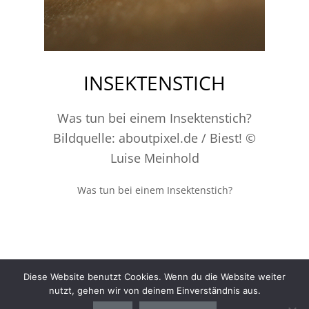
INSEKTENSTICH
Was tun bei einem Insektenstich?
Bildquelle: aboutpixel.de / Biest! ©
Luise Meinhold
Was tun bei einem Insektenstich?
Diese Website benutzt Cookies. Wenn du die Website weiter
nutzt, gehen wir von deinem Einverständnis aus.
Gesundheit
Sport
Finanzen
Ernährung
Auto
Computer
Haushalt